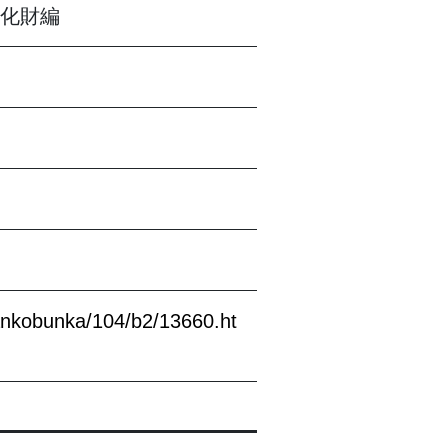
化財編
kankobunka/104/b2/13660.ht